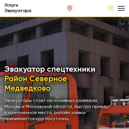
Услуги
Эвакуатора
род
в
р
сов
Эвакуатор спецтехники
Район Северное
автобусов
Медведково
кинга
Эвакуаторы стоят на основных развязках
Москвы и Московской области, быстро приедут
в назначенное место, онлайн заявки
хники
принимаются круглосуточно.