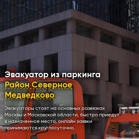
Эвакуатор из паркинга
Район Северное
Медведково
Эвакуаторы стоят на основных развязках
Москвы и Московской области, быстро приедут
в назначенное место, онлайн заявки
принимаются круглосуточно.